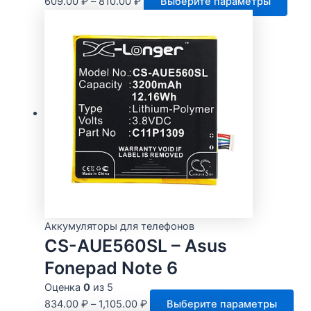
Этот
609.00
₽
–
810.00
₽
Выберите параметры
мо
това
выб
имее
на
неск
стр
вари
тов
Опц
мож
выбр
на
стра
това
Аккумуляторы для телефонов
CS-AUE560SL – Asus
Fonepad Note 6
Оценка
0
из 5
Это
834.00
₽
–
1,105.00
₽
Выберите параметры