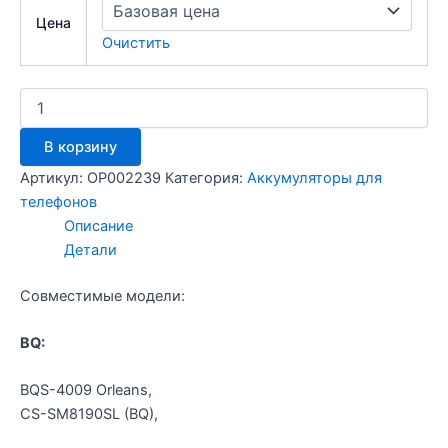
Цена
Очистить
Количество
товара
Аккумулятор
В корзину
Sgn
i8190
Артикул:
OP002239
Категория:
Аккумуляторы для
/
телефонов
Лайт
Описание
Детали
Совместимые модели:
BQ:
BQS-4009 Orleans,
CS-SM8190SL (BQ),