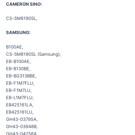
CAMERON SINO:
CS-SM8190SL,
SAMSUNG:
B100AE,
CS-SM8190SL (Samsung),
EB-B100AE,
EB-B130BE,
EB-BG313BBE,
EB-F1M7FLU,
EB-F1M7LU,
EB-L1M7FLU,
EB425161LA,
EB425161LU,
GH43-03795A,
GH43-03948B,
GH43-04256A,