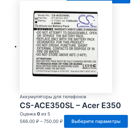
тов
им
нес
вар
Оп
мо
выб
на
стр
тов
Аккумуляторы для телефонов
CS-ACE350SL – Acer E350
Оценка
0
из 5
Этот
566.00
₽
–
750.00
₽
Выберите параметры
това
име