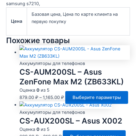
samsung s7210,
Базовая цена, Цена по карте клиента на
Цена
первую покупку
Похожие товары
Аккумуляторы для телефонов
CS-AUM200SL – Asus
ZenFone Max M2 (ZB633KL)
Оценка
0
из 5
Это
879.00
₽
–
1,165.00
₽
Выберите параметры
тов
име
Аккумуляторы для телефонов
нес
CS-AUX200SL – Asus X002
вар
Оценка
0
из 5
Оп