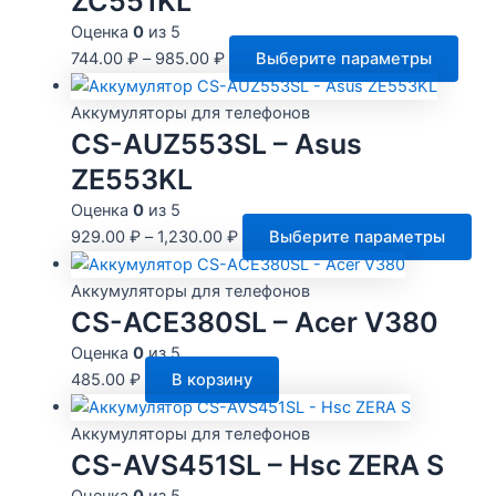
ZC551KL
Оценка
0
из 5
Этот
744.00
₽
–
985.00
₽
Выберите параметры
това
имее
Аккумуляторы для телефонов
неск
CS-AUZ553SL – Asus
вари
ZE553KL
Опц
Оценка
0
из 5
мож
Эт
929.00
₽
–
1,230.00
₽
Выберите параметры
выбр
то
на
им
Аккумуляторы для телефонов
стра
не
CS-ACE380SL – Acer V380
това
ва
Оценка
0
из 5
Оп
485.00
₽
В корзину
мо
вы
Аккумуляторы для телефонов
на
CS-AVS451SL – Hsc ZERA S
ст