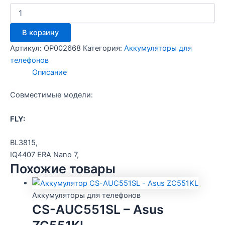
Количество
товара
Аккумулятор
В корзину
Fly
iQ4407
Артикул:
OP002668
Категория:
Аккумуляторы для
/Craftmann
телефонов
Описание
Совместимые модели:
FLY:
BL3815,
IQ4407 ERA Nano 7,
Похожие товары
Аккумуляторы для телефонов
CS-AUC551SL – Asus