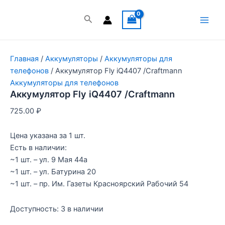
Перейти
к
Поиск
Main
содержимому
Men
Главная
/
Аккумуляторы
/
Аккумуляторы для
телефонов
/ Аккумулятор Fly iQ4407 /Craftmann
Аккумуляторы для телефонов
Аккумулятор Fly iQ4407 /Craftmann
725.00
₽
Цена указана за 1 шт.
Есть в наличии:
~1 шт. – ул. 9 Мая 44а
~1 шт. – ул. Батурина 20
~1 шт. – пр. Им. Газеты Красноярский Рабочий 54
Доступность:
3 в наличии