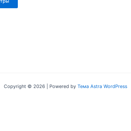
Этот
етры
можно
товар
выбрать
имеет
на
несколько
странице
вариаций.
товара.
Опции
можно
выбрать
на
странице
товара.
Copyright © 2026 | Powered by
Тема Astra WordPress