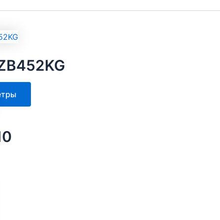
 ZB452KG
Этот
етры
товар
имеет
несколько
10
вариаций.
Опции
можно
выбрать
на
странице