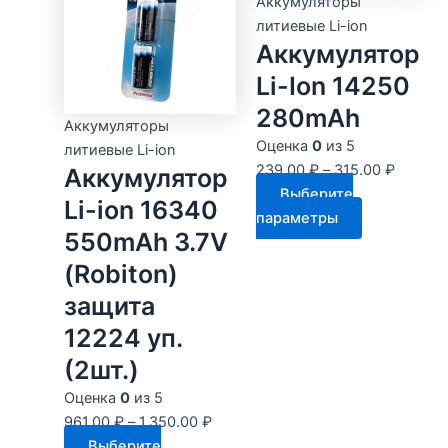
несколько
Аккумуляторы
странице
вариаций.
литиевые Li-ion
товара.
Аккумулятор
Опции
можно
Li-Ion 14250
выбрать
280mAh
на
Аккумуляторы
странице
Оценка
0
из 5
литиевые Li-ion
товара.
239.00
₽
–
315.00
₽
Аккумулятор
Выберите
Li-ion 16340
Этот
параметры
550mAh 3.7V
товар
имеет
(Robiton)
несколько
защита
вариаций.
12224 уп.
Опции
можно
(2шт.)
выбрать
Оценка
0
из 5
на
961.00
₽
–
1,350.00
₽
странице
Выберите