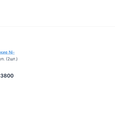
кие Ni-
п. (2шт.)
13800