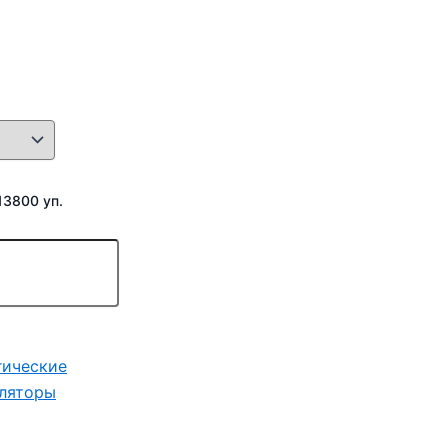
13800 уп.
гические
ляторы