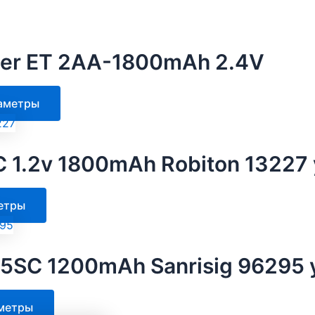
er ET 2AA-1800mAh 2.4V
Этот
аметры
товар
имеет
несколько
 1.2v 1800mAh Robiton 13227 у
вариаций.
Опции
Этот
етры
можно
товар
выбрать
имеет
на
несколько
5SC 1200mAh Sanrisig 96295 у
странице
вариаций.
товара.
Опции
Этот
метры
можно