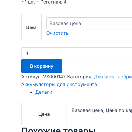
~1 шт. – Регатная, 4
Цена
Очистить
Количество
товара
Аккумулятор
В корзину
для
Moser
Артикул:
VS000147
Категория:
Для электробри
ET
Аккумуляторы для инструмента
AA-
1800mAh
Детали
1.2V
Ni-
Mh
Базовая цена, Цена по к
Цена
Похожие товары