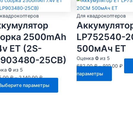
 квадрокоптеров
Для квадрокоптеров
ккумулятор
Аккумулято
борка 2500mAh
LP752540-
4v ET (2S-
500мАч ET
P903480-25CB)
Оценка
0
из 5
682.00
₽
–
910.00
₽
нка
0
из 5
Этот
параметры
5.00
₽
–
2,140.00
₽
товар
Этот
Выберите параметры
имеет
товар
несколь
имеет
вариаций
несколько
Опции
вариаций.
можно
Опции
выбрать
можно