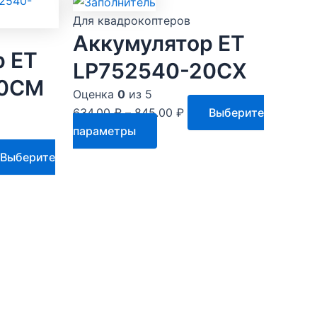
Для квадрокоптеров
Аккумулятор ET
р ET
LP752540-20CX
20CM
Оценка
0
из 5
634.00
₽
–
845.00
₽
Выберите
Этот
параметры
товар
Выберите
имеет
несколько
вариаций.
Опции
ко
можно
.
выбрать
на
странице
товара.