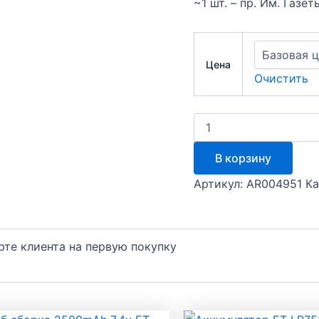
~1 шт. – пр. Им. Газ
Цена
Очистить
Количество
товара
Аккумулятор
В корзину
ET
LP801844-
Артикул:
AR004951
Ка
20CM
арте клиента на первую покупку