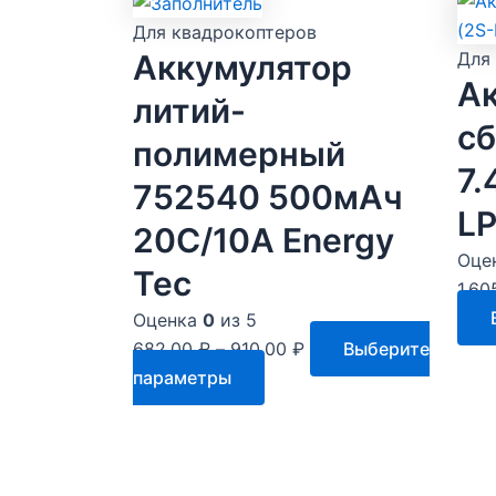
Для квадрокоптеров
Аккумулятор
Для
А
литий-
с
полимерный
7.
752540 500мАч
L
20С/10А Energy
Оце
Tec
1,60
Оценка
0
из 5
682.00
₽
–
910.00
₽
Выберите
Этот
параметры
товар
имеет
несколько
вариаций.