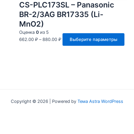
CS-PLC173SL – Panasonic
ва
Оп
BR-2/3AG BR17335 (Li-
мо
MnO2)
вы
на
Оценка
0
из 5
Это
ст
662.00
₽
–
880.00
₽
Выберите параметры
тов
тов
име
нес
вари
Опц
мож
выб
на
Copyright © 2026 | Powered by
Тема Astra WordPress
стр
това