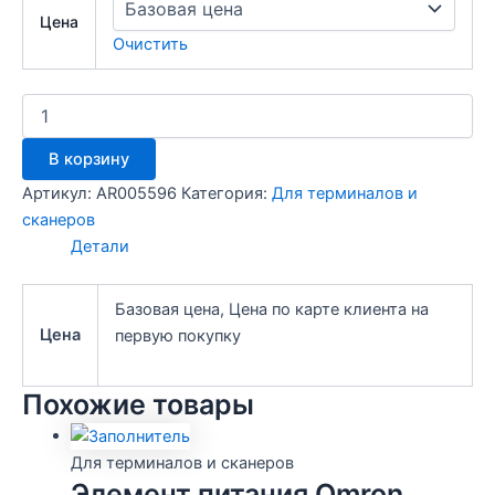
Цена
Очистить
Количество
товара
Аккумулятор
В корзину
для
сканера
Артикул:
AR005596
Категория:
Для терминалов и
штрих-
сканеров
кода
Детали
Symbol
82-
67705-
Базовая цена, Цена по карте клиента на
01,
Цена
первую покупку
BTRY-
L,
3.6V,
Похожие товары
750mAh
Для терминалов и сканеров
Элемент питания Omron