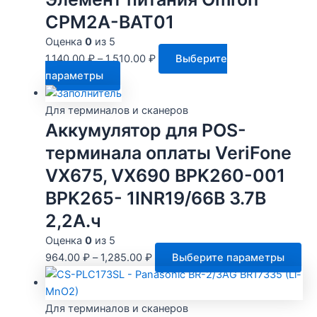
CPM2A-BAT01
Оценка
0
из 5
1,140.00
₽
–
1,510.00
₽
Выберите
Этот
параметры
товар
имеет
Для терминалов и сканеров
несколько
Аккумулятор для POS-
вариаций.
терминала оплаты VeriFone
Опции
VX675, VX690 BPK260-001
можно
выбрать
BPK265- 1INR19/66B 3.7В
на
2,2А.ч
странице
Оценка
0
из 5
товара.
Эт
964.00
₽
–
1,285.00
₽
Выберите параметры
то
им
не
Для терминалов и сканеров