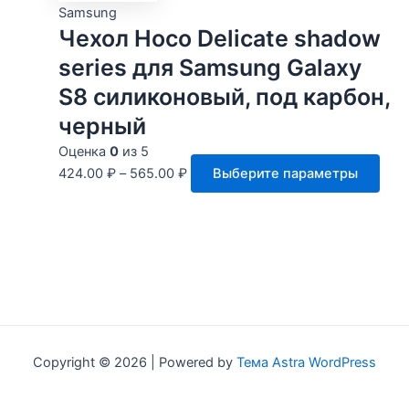
това
име
Samsung
нес
Чехол Hoco Delicate shadow
вари
series для Samsung Galaxy
Опц
S8 силиконовый, под карбон,
мож
выб
черный
на
Оценка
0
из 5
стр
Это
424.00
₽
–
565.00
₽
Выберите параметры
това
тов
име
нес
вари
Опц
мож
выб
на
Copyright © 2026 | Powered by
Тема Astra WordPress
стр
това