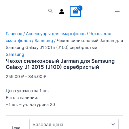
Перейти
к
Поиск
Main
содержимому
Men
Главная
/
Аксессуары для смартфонов
/
Чехлы для
смартфонов
/
Samsung
/ Чехол силиконовый Jarman для
Samsung Galaxy J1 2015 (J100) серебристый
Samsung
Чехол силиконовый Jarman для Samsung
Galaxy J1 2015 (J100) серебристый
259.00
₽
–
345.00
₽
Цена указана за 1 шт.
Есть в наличии:
~1 шт. – ул. Батурина 20
Цена