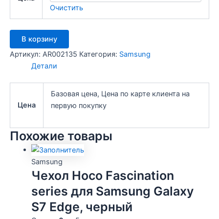
Очистить
Количество
В корзину
товара
Чехол
Артикул:
AR002135
Категория:
Samsung
силиконовый
Детали
Jarman
для
Samsung
Базовая цена, Цена по карте клиента на
Galaxy
Цена
первую покупку
J1
2015
(J100)
Похожие товары
серебристый
Samsung
Чехол Hoco Fascination
series для Samsung Galaxy
S7 Edge, черный