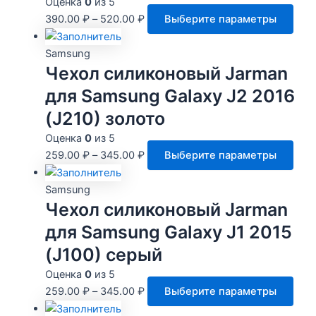
Оценка
0
из 5
Это
390.00
₽
–
520.00
₽
Выберите параметры
тов
име
Samsung
нес
Чехол силиконовый Jarman
вари
для Samsung Galaxy J2 2016
Опц
(J210) золото
мож
выб
Оценка
0
из 5
на
Это
259.00
₽
–
345.00
₽
Выберите параметры
стр
тов
това
име
Samsung
нес
Чехол силиконовый Jarman
вари
для Samsung Galaxy J1 2015
Опц
(J100) серый
мож
выб
Оценка
0
из 5
на
Это
259.00
₽
–
345.00
₽
Выберите параметры
стр
тов