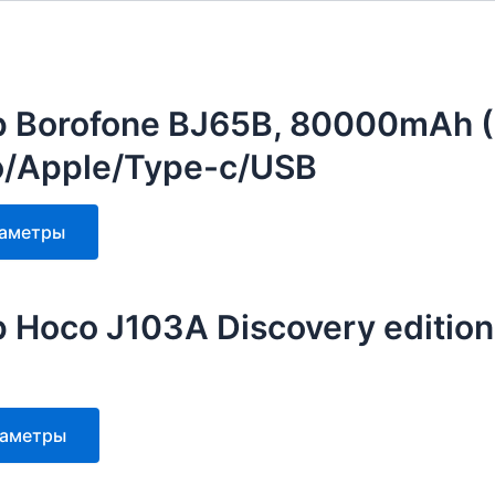
р Borofone BJ65B, 80000mAh
o/Apple/Type-c/USB
Этот
раметры
товар
имеет
несколько
Hoco J103A Discovery edition
вариаций.
Опции
можно
выбрать
Этот
раметры
на
товар
странице
имеет