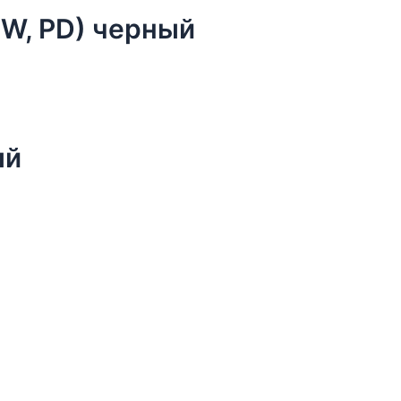
W, PD) черный
ый