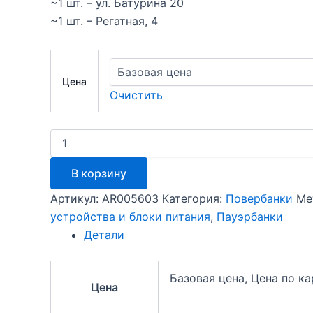
~1 шт. – ул. Батурина 20
~1 шт. – Регатная, 4
Цена
Очистить
Количество
товара
Внешний
В корзину
аккумулятор
Hoco
Артикул:
AR005603
Категория:
Повербанки
Ме
J105
устройства и блоки питания
,
Пауэрбанки
Discovery
edition
Детали
(22.5W,
PD,
QC)
Базовая цена, Цена по к
Цена
10000mAh,
серый