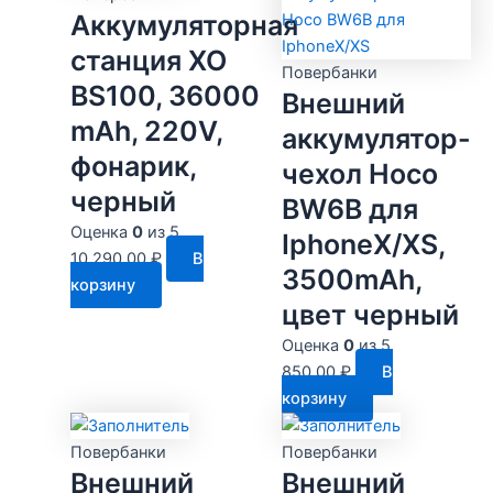
Аккумуляторная
станция XO
Повербанки
BS100, 36000
Внешний
mAh, 220V,
аккумулятор-
фонарик,
чехол Hoco
черный
BW6B для
Оценка
0
из 5
IphoneX/XS,
10,290.00
₽
В
3500mAh,
корзину
цвет черный
Оценка
0
из 5
850.00
₽
В
корзину
Повербанки
Повербанки
Внешний
Внешний