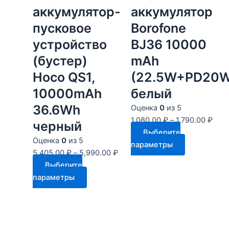
аккумулятор-
аккумулятор
пусковое
Borofone
устройство
BJ36 10000
(бустер)
mAh
Hoco QS1,
(22.5W+PD20W
10000mAh
белый
36.6Wh
Оценка
0
из 5
1,080.00
₽
–
1,790.00
₽
черный
Выберите
Оценка
0
из 5
Этот
параметры
5,405.00
₽
–
5,990.00
₽
товар
Выберите
имеет
Этот
параметры
несколько
товар
вариаций.
имеет
Опции
несколько
можно
вариаций.