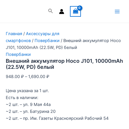
Перейти
к
Поиск
Main
содержимому
Men
Главная
/
Аксессуары для
смартфонов
/
Повербанки
/ Внешний аккумулятор Hoco
J101, 10000mAh (22.5W, PD) белый
Повербанки
Внешний аккумулятор Hoco J101, 10000mAh
(22.5W, PD) белый
948.00
₽
–
1,690.00
₽
Цена указана за 1 шт.
Есть в наличии:
~2 шт. – ул. 9 Мая 44а
~2 шт. – ул. Батурина 20
~2 шт. – пр. Им. Газеты Красноярский Рабочий 54