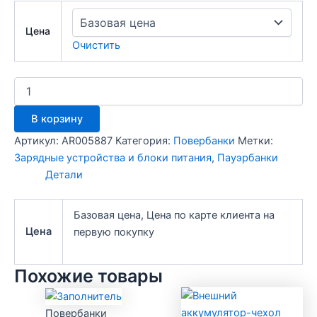
Цена
Очистить
Количество
товара
Внешний
В корзину
аккумулятор
Hoco
Артикул:
AR005887
Категория:
Повербанки
Метки:
J101,
Зарядные устройства и блоки питания
,
Пауэрбанки
10000mAh
Детали
(22.5W,
PD)
белый
Базовая цена, Цена по карте клиента на
Цена
первую покупку
Похожие товары
Повербанки