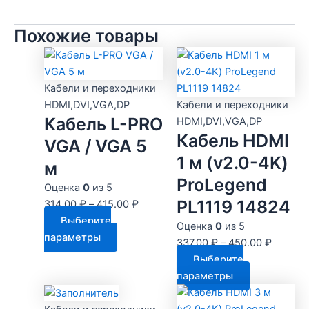
Похожие товары
Кабели и переходники
HDMI,DVI,VGA,DP
Кабели и переходники
Кабель L-PRO
HDMI,DVI,VGA,DP
Кабель HDMI
VGA / VGA 5
1 м (v2.0-4K)
м
ProLegend
Оценка
0
из 5
PL1119 14824
314.00
₽
–
415.00
₽
Выберите
Оценка
0
из 5
Этот
параметры
337.00
₽
–
450.00
₽
товар
Выберите
имеет
Этот
параметры
несколько
товар
вариаций.
имеет