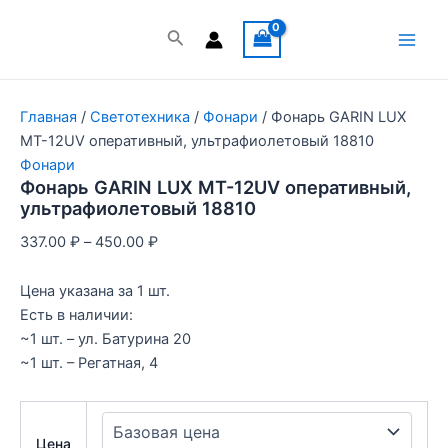
Перейти
к
Поиск
Main
содержимому
Men
Главная
/
Светотехника
/
Фонари
/ Фонарь GARIN LUX
MT-12UV оперативный, ультрафиолетовый 18810
Фонари
Фонарь GARIN LUX MT-12UV оперативный,
ультрафиолетовый 18810
337.00
₽
–
450.00
₽
Цена указана за 1 шт.
Есть в наличии:
~1 шт. – ул. Батурина 20
~1 шт. – Регатная, 4
Цена