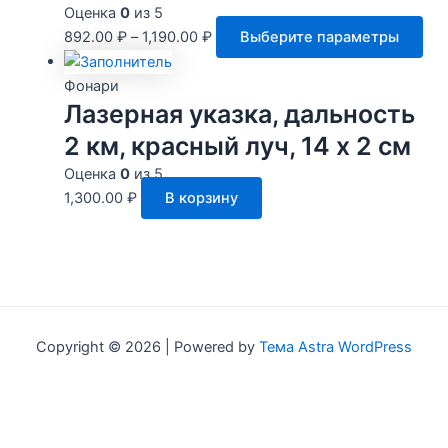
Оценка
0
из 5
това
Это
892.00
₽
–
1,190.00
₽
Выберите параметры
тов
им
Фонари
нес
Лазерная указка, дальность
вар
2 км, красный луч, 14 х 2 см
Оп
Оценка
0
из 5
мо
1,300.00
₽
В корзину
выб
на
стр
тов
Copyright © 2026 | Powered by
Тема Astra WordPress
Hi!