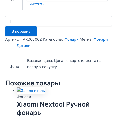
Очистить
Количество
товара
Фонарь
В корзину
GARIN
LUX
Артикул:
AR006062
Категория:
Фонари
Метка:
Фонари
MT-
Детали
12UV
оперативный,
ультрафиолетовый
Базовая цена, Цена по карте клиента на
18810
Цена
первую покупку
Похожие товары
Фонари
Xiaomi Nextool Ручной
фонарь