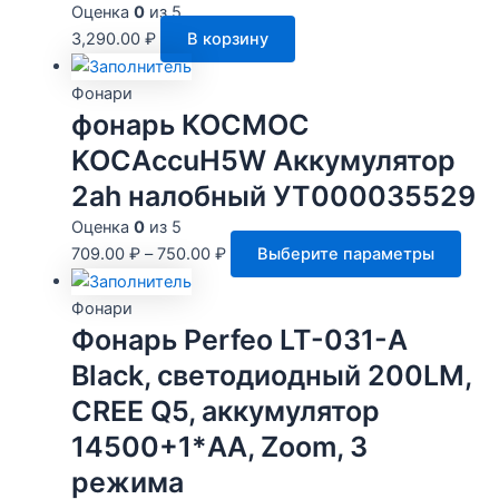
Оценка
0
из 5
3,290.00
₽
В корзину
Фонари
фонарь КОСМОС
KOCAccuH5W Аккумулятор
2ah налобный УТ000035529
Оценка
0
из 5
Этот
709.00
₽
–
750.00
₽
Выберите параметры
това
имее
Фонари
неск
Фонарь Perfeo LT-031-A
вари
Black, светодиодный 200LM,
Опц
CREE Q5, аккумулятор
мож
выбр
14500+1*AA, Zoom, 3
на
режима
стра