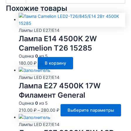
Похожие товары
Лампы LED E27/E14
Лампа E14 4500К 2W
Camelion T26 15285
Оценка
0
из 5
180.00
₽
В корзину
Лампы LED E27/E14
Лампа E27 4500K 17W
Филамент General
Оценка
0
из 5
Этот
210.00
₽
–
280.00
₽
Выберите параметры
това
имее
Лампы LED E27/E14
неск