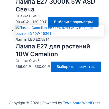
Лампа Е27 3000К 5W ASD
вари
Свеча
Опц
Оценка
0
из 5
мож
Этот
90.00
₽
–
120.00
₽
Выберите параметры
выбр
товар
на
имеет
стра
неско
Лампы LED E27/E14
това
Лампа E27 для растений
вариа
Опци
10W Camelion
можн
Оценка
0
из 5
выбра
Это
566.00
₽
–
650.00
₽
Выберите параметры
на
тов
стран
име
товар
нес
вари
Опц
мож
Copyright © 2026 | Powered by
Тема Astra WordPress
выб