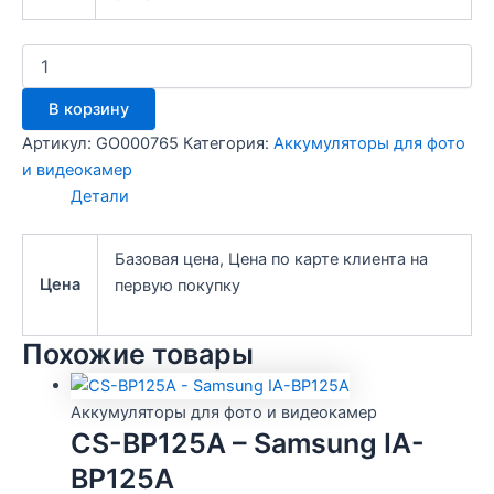
Количество
товара
CS-
В корзину
JVG138MC
-
Артикул:
GO000765
Категория:
Аккумуляторы для фото
JVC
и видеокамер
BN-
Детали
VG138
Базовая цена, Цена по карте клиента на
Цена
первую покупку
Похожие товары
Аккумуляторы для фото и видеокамер
CS-BP125A – Samsung IA-
BP125A