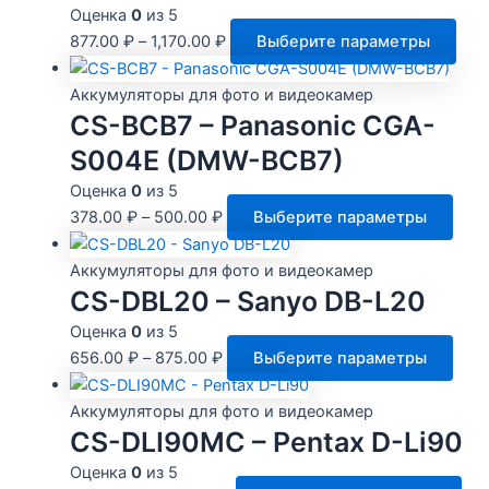
Оценка
0
из 5
Это
877.00
₽
–
1,170.00
₽
Выберите параметры
тов
име
Аккумуляторы для фото и видеокамер
нес
CS-BCB7 – Panasonic CGA-
вар
S004E (DMW-BCB7)
Опц
Оценка
0
из 5
мож
Этот
378.00
₽
–
500.00
₽
Выберите параметры
выб
това
на
име
Аккумуляторы для фото и видеокамер
стр
неск
CS-DBL20 – Sanyo DB-L20
това
вари
Оценка
0
из 5
Опц
Этот
656.00
₽
–
875.00
₽
Выберите параметры
мож
това
выб
име
Аккумуляторы для фото и видеокамер
на
неск
CS-DLI90MC – Pentax D-Li90
стра
вари
Оценка
0
из 5
това
Опц