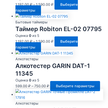
1,192.00
₽
–
1,590.00
₽
Выберите
Этот
параметры
товар
имеет
Бытовые таймеры
несколько
Таймер Robiton EL-02 07795
вариаций.
Оценка
0
из 5
Опции
1,192.00
₽
–
1,590.00
₽
Выберите
можно
Этот
параметры
выбрать
товар
на
имеет
Алкотестеры
странице
несколько
Алкотестер GARIN DAT-1
товара.
вариаций.
11345
Опции
Оценка
0
из 5
можно
Этот
599.00
₽
–
750.00
₽
Выберите параметры
выбрать
това
на
име
странице
неск
Алкотестеры
товара.