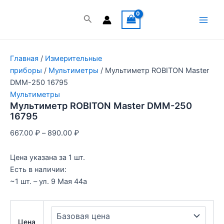
Перейти
к
Поиск
Main
содержимому
Men
Главная
/
Измерительные
приборы
/
Мультиметры
/ Мультиметр ROBITON Master
DMM-250 16795
Мультиметры
Мультиметр ROBITON Master DMM-250
16795
667.00
₽
–
890.00
₽
Цена указана за 1 шт.
Есть в наличии:
~1 шт. – ул. 9 Мая 44а
Цена