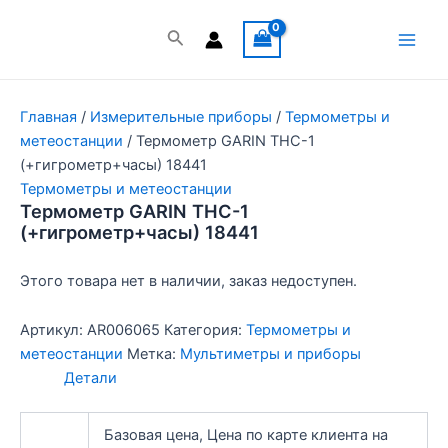
Перейти
к
Поиск
Main
содержимому
Men
Главная
/
Измерительные приборы
/
Термометры и
метеостанции
/ Термометр GARIN THC-1
(+гигрометр+часы) 18441
Термометры и метеостанции
Термометр GARIN THC-1
(+гигрометр+часы) 18441
Этого товара нет в наличии, заказ недоступен.
Артикул:
AR006065
Категория:
Термометры и
метеостанции
Метка:
Мультиметры и приборы
Детали
Базовая цена, Цена по карте клиента на