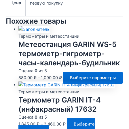
Цена
первую покупку
Похожие товары
Термометры и метеостанции
Метеостанция GARIN WS-5
термометр-гигрометр-
часы-календарь-будильник
Оценка
0
из 5
Эт
880.00
₽
–
1,090.00
₽
Выберите параметры
то
им
Термометры и метеостанции
не
Термометр GARIN IT-4
ва
(инфакрасный) 17632
Оп
Оценка
0
из 5
мо
1,845.00
₽
–
2,460.00
₽
Выберите
вы